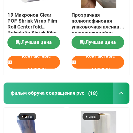
19 Микронов Clear
Прозрачная
POF Shrink Wrap Film
полиолефиновая
Roll Centerfold
упаковочная пленка с
Polyolefin Shrink Film
сокращающейся
(Прозрачная
пленкой с
Лучшая цена
Лучшая цена
полиолефиновая
центральным
фильтрация для
складом
контактные
контактные
сжатия)
данные
данные
фильм обруча сокращения pvc
(18)