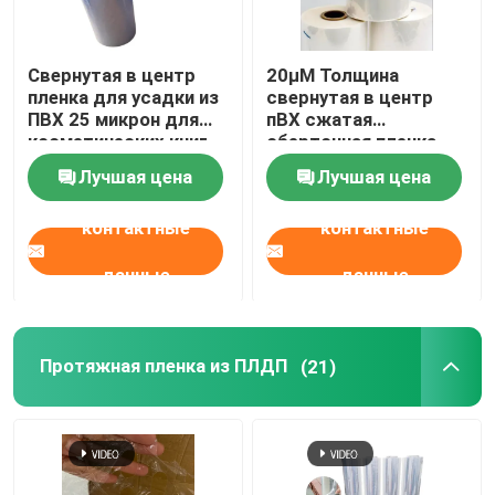
Свернутая в центр
20μM Толщина
пленка для усадки из
свернутая в центр
ПВХ 25 микрон для
пВХ сжатая
косметических книг
оберточная пленка
для подарочных
Лучшая цена
Лучшая цена
корзин
контактные
контактные
данные
данные
Протяжная пленка из ПЛДП
(21)