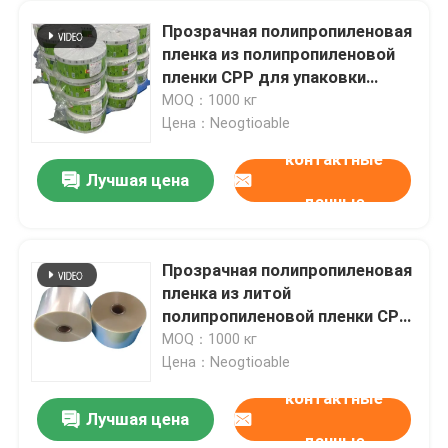
Прозрачная полипропиленовая
пленка из полипропиленовой
пленки CPP для упаковки
мокрых полотенцев
MOQ：1000 кг
Цена：Neogtioable
контактные
Лучшая цена
данные
Прозрачная полипропиленовая
пленка из литой
полипропиленовой пленки CPP
толщиной 20 - 150 микронов
MOQ：1000 кг
для композитных материалов
Цена：Neogtioable
контактные
Лучшая цена
данные