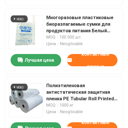
Многоразовые пластиковые
биоразлагаемые сумки для
продуктов питания Белый
зеленый цвет
MOQ：100 000 шт.
Цена：Neogtioable
контактные
Лучшая цена
данные
Полиэтиленовая
Главная страница
антистатическая защитная
пленка PE Tubular Roll Printed
Color
MOQ：1000 кг
Продукция
Цена：Neogtioable
контактные
Ролики