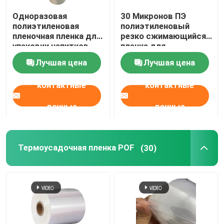
Одноразовая
30 Микронов ПЭ
Картонные мешки
полиэтиленовая
полиэтиленовый
пленочная пленка для
резко сжимающийся
упаковки напитков
пленка для
Поли сумки доставки отправителя
толщиной 25μM
обертывания для
Лучшая цена
Лучшая цена
пищевых напитков
контактные
контактные
Стиральный контейнер
данные
данные
Лента упаковки BOPP
Термоусадочная пленка POF
(30)
Бумага с встроенными семенами