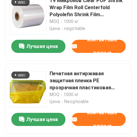
19 Микронов Clear POF Shrink
Wrap Film Roll Centerfold
Polyolefin Shrink Film
(Прозрачная полиолефиновая
MOQ：1000 кг
фильтрация для сжатия)
Цена：negotiable
контактные
Лучшая цена
данные
Печатная антиржавая
защитная пленка PE
прозрачная пластиковая
рулонка VCI
MOQ：1000 кг
Цена：Neogtioable
контактные
Лучшая цена
данные