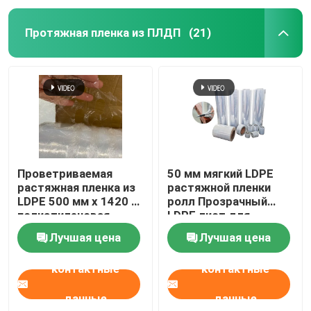
Протяжная пленка из ПЛДП
(21)
Проветриваемая
50 мм мягкий LDPE
растяжная пленка из
растяжной пленки
LDPE 500 мм x 1420 м
ролл Прозрачный
полиэтиленовая
LDPE лист для
валлетная оболочка
машины обертывания
Лучшая цена
Лучшая цена
контактные
контактные
данные
данные