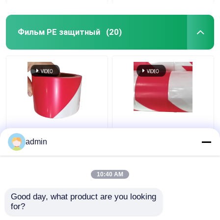
Фильм PE защитный
(20)
Предупреждение
80 - 150 микрон ПЭ
дорожного движения
защитная пленка
admin
ПЭ защитная пленка
ЛДПЕ HDPE красно-
черная желтая
белая
красная белая лента
предупредительная
10:40 AM
Лучшая цена
Лучшая цена
лента
Good day, what product are you looking 
контактные
контактные
for?