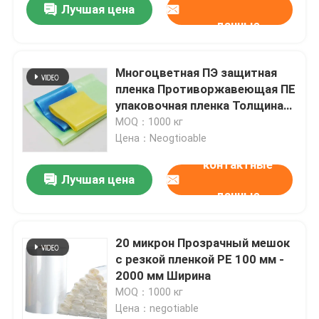
Лучшая цена
данные
Многоцветная ПЭ защитная
пленка Противоржавеющая ПЕ
упаковочная пленка Толщина
35 - 180 мм
MOQ：1000 кг
Цена：Neogtioable
контактные
Лучшая цена
данные
20 микрон Прозрачный мешок
с резкой пленкой PE 100 мм -
2000 мм Ширина
MOQ：1000 кг
Цена：negotiable