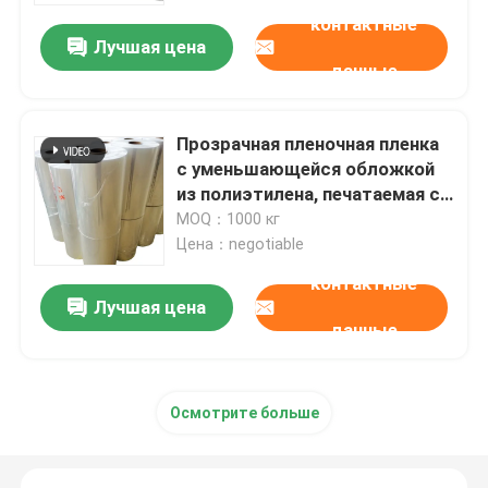
контактные
Лучшая цена
данные
Прозрачная пленочная пленка
с уменьшающейся обложкой
из полиэтилена, печатаемая с
уменьшающейся обложкой
MOQ：1000 кг
Цена：negotiable
контактные
Лучшая цена
данные
Главная страница
Продукция
Осмотрите больше
Ролики