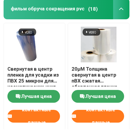
фильм обруча сокращения pvc
(18)
Свернутая в центр
20μM Толщина
пленка для усадки из
свернутая в центр
ПВХ 25 микрон для
пВХ сжатая
косметических книг
оберточная пленка
для подарочных
Лучшая цена
Лучшая цена
корзин
контактные
контактные
данные
данные