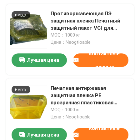
Противоржавеющая ПЭ
защитная пленка Печатный
защитный пакет VCI для
металлических деталей
MOQ：1000 кг
Цена：Neogtioable
контактные
Лучшая цена
данные
Печатная антиржавая
защитная пленка PE
прозрачная пластиковая
рулонка VCI
MOQ：1000 кг
Цена：Neogtioable
контактные
Лучшая цена