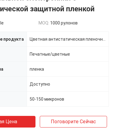
ической защитной пленкой
le
MOQ:
1000 рулонов
е продукта
Цветная антистатическая пленочная оболочка из защитной пленки PE
Печатные/цветные
ла
пленка
Доступно
50-150 микронов
ая Цена
Поговорите Сейчас