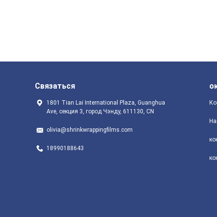
Связаться
о
1801 Tian Lai International Plaza, Guanghua
Ко
Ave, секция 3, город Чэнду, 611130, CN
На
olivia@shrinkwrappingfilms.com
ко
18990188643
ко