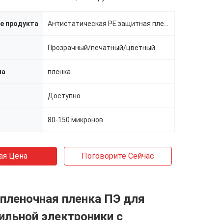
е продукта
Антистатическая PE защитная пленка для электронных изделий
Прозрачный/печатный/цветный
ла
пленка
Доступно
80-150 микронов
ая Цена
Поговорите Сейчас
пленочная пленка ПЭ для
ильной электроники с