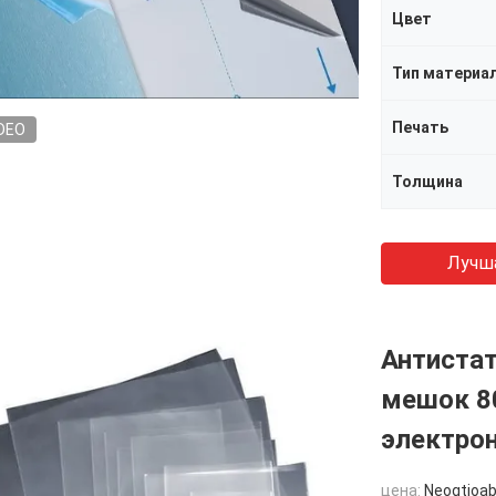
Цвет
Тип материа
Печать
DEO
Толщина
Лучш
Антиста
мешок 80
электро
цена:
Neogtioab