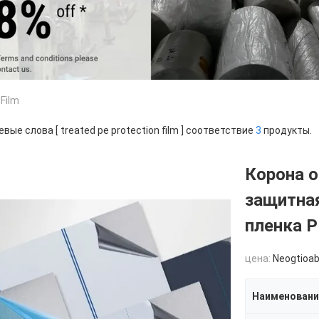
 Film
вые слова [ treated pe protection film ] соответствие
3
продукты.
Корона 
защитна
пленка P
цена:
Neogtioab
Наименовани