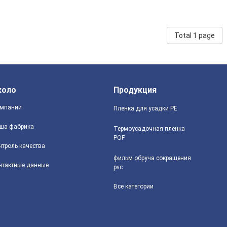
Total 1 page
коло
Продукция
мпании
Пленка для усадки PE
ша фабрика
Термоусадочная пленка
POF
нтроль качества
фильм обруча сокращения
нтактные данные
pvc
Все категории