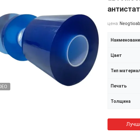
антистат
цена:
Neogtioab
Наименовани
Цвет
Тип материа
Печать
DEO
Толщина
Лучш