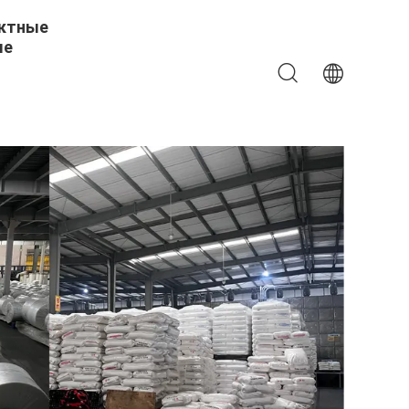
ктные
ые