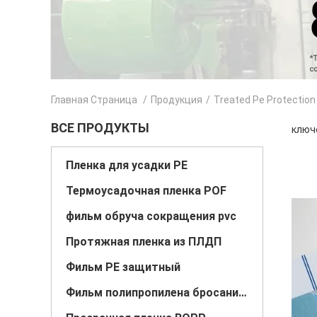
Главная Страница
/
Продукция
/
Treated Pe Protection
ВСЕ ПРОДУКТЫ
ключе
Пленка для усадки PE
Термоусадочная пленка POF
фильм обруча сокращения pvc
Протяжная пленка из ПЛДП
Фильм PE защитный
Фильм полипропилена бросания CPP