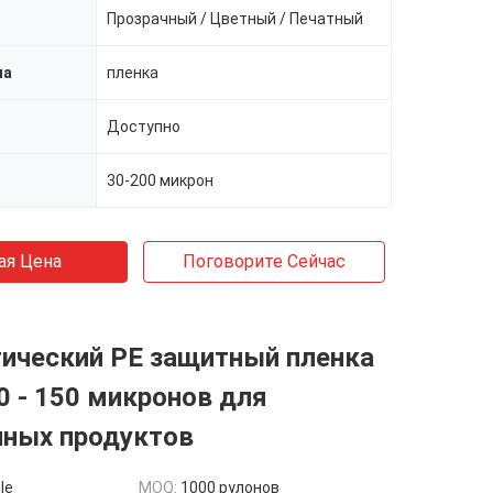
Прозрачный / Цветный / Печатный
ла
пленка
Доступно
30-200 микрон
ая Цена
Поговорите Сейчас
тический PE защитный пленка
 - 150 микронов для
нных продуктов
le
MOQ:
1000 рулонов