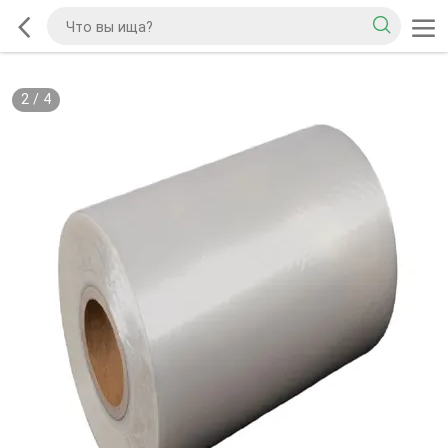
2
/
4