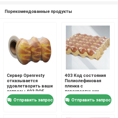
Порекомендованные продукты
Сервер Openresty
403 Код состояния
отказывается
Полиолефиновая
Главная страница
удовлетворить ваши
пленка с
запросы 403 POF
перекрестными
Термоусадочная
связями,
Отправить запрос
Отправить запрос
Продукция
пленка для B2B
отвечающая
требований
стандартам
упаковки с
Ролики
превосходными